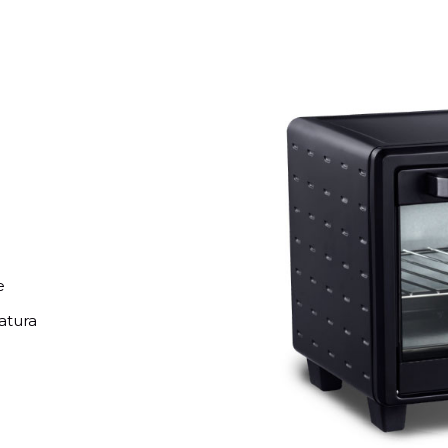
e
atura